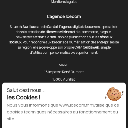
Mentions légales
L'agence Icecom
Située à
Aurillac
dans le
Cantal
, l’
agence digitale Icecom
est spécialisée
dans la
création de sites web vitrines
et d’
e-commerce
, blogs, e-
newsletters et dans la diffusion de publications sur les
réseaux
sociaux
. Pour répondre aux besoins de numérisation des entreprises de
sa région, elle a développé son propre CRM
Gestiaweb
, simple
d’utilisation, personnalisable et performant.
Icecom
18 Impasse René Dumont
15000 Aurillac
Téléphone :
06 80 43 86 81
Salut c'est nous...
les Cookies !
Outils
Nous vous informons que www.icecom.fr n'utilise que de
cookies techniques nécessaires au fonctionnement du
Dashboard Gestiaweb
site.