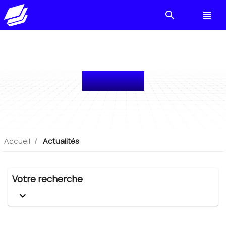
search
view_headline
Actualités
Accueil
Actualités
Votre recherche
keyboard_arrow_down