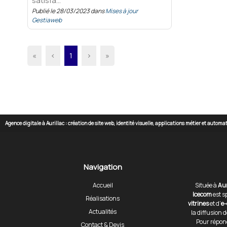
satisfa...
Publié le 28/03/2023 dans
Mises à jour
Gestiaweb
«
‹
1
›
»
Agence digitale à Aurillac : création de site web, identité visuelle, applications métier et autom
Navigation
Accueil
Située à
Aur
Icecom
est s
Réalisations
vitrines
et d’
e
Actualités
la diffusion 
Pour répon
Contact & Devis