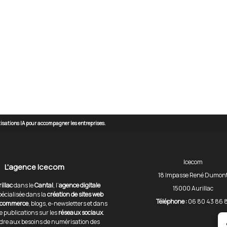
atisations IA pour accompagner les entreprises.
Icecom
L'agence Icecom
18 Impasse René Dumon
illac
dans le
Cantal
, l’
agence digitale
15000 Aurillac
pécialisée dans la
création de sites web
Téléphone :
06 80 43 86 8
-commerce
, blogs, e-newsletters et dans
de publications sur les
réseaux sociaux
.
dre aux besoins de numérisation des