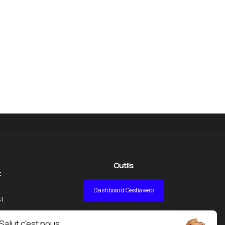
Outils
t
Dashboard Gestiaweb
1
Salut c'est nous...