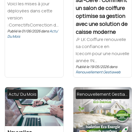
sur-Cère : Comment
Voici les mises à jour
un salon de coiffure
déployées dans cette
optimise sa gestion
version
avec une solution de
:CorrectifsCorrection d...
caisse moderne
Publié le 01/06/2026 dans
Actu'
Du Mois
🎉 LK Coiffure renouvelle
sa confiance en
Icecom pour une nouvelle
année !N...
Publié le 19/05/2026 dans
Renouvellement Gestiaweb
Actu' Du Mois
Renouvellement Gestiaweb