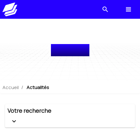
search
view_headline
Actualités
Accueil
Actualités
Votre recherche
keyboard_arrow_down