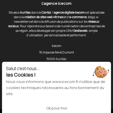
L'agence Icecom
Située à
Aurillac
dans le
Cantal
, l’
agence digitale Icecom
est spécialisée
dans la
création de sites web vitrines
et d’
e-commerce
, blogs, e-
newsletters et dans la diffusion de publications sur les
réseaux
sociaux
. Pour répondre aux besoins de numérisation des entreprises de
sa région, elle a développé son propre CRM
Gestiaweb
, simple
d’utilisation, personnalisable et performant.
Icecom
18 Impasse René Dumont
15000 Aurillac
Téléphone :
06 80 43 86 81
Salut c'est nous...
les Cookies !
Outils
Nous vous informons que www.icecom.fr n'utilise que de
cookies techniques nécessaires au fonctionnement du
Dashboard Gestiaweb
site.
Ok pour moi