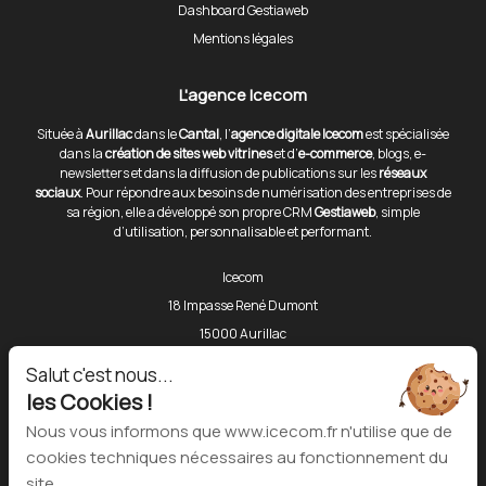
Dashboard Gestiaweb
Mentions légales
L'agence Icecom
Située à
Aurillac
dans le
Cantal
, l’
agence digitale Icecom
est spécialisée
dans la
création de sites web vitrines
et d’
e-commerce
, blogs, e-
newsletters et dans la diffusion de publications sur les
réseaux
sociaux
. Pour répondre aux besoins de numérisation des entreprises de
sa région, elle a développé son propre CRM
Gestiaweb
, simple
d’utilisation, personnalisable et performant.
Icecom
18 Impasse René Dumont
15000 Aurillac
Téléphone :
06 80 43 86 81
Salut c'est nous...
les Cookies !
Outils
Nous vous informons que www.icecom.fr n'utilise que de
cookies techniques nécessaires au fonctionnement du
Dashboard Gestiaweb
site.