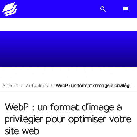
search
view_headline
WebP : un format d'image à
privilégier pour optimiser votre site
web
Accueil
Actualités
WebP : un format d'image à privilégier pour optimiser votre site web
WebP : un format d'image à
privilégier pour optimiser votre
site web