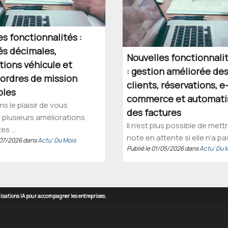
s fonctionnalités :
és décimales,
Nouvelles fonctionnali
tions véhicule et
: gestion améliorée de
ordres de mission
clients, réservations, e
bles
commerce et automati
s le plaisir de vous
des factures
plusieurs améliorations
Il n'est plus possible de mett
s ...
note en attente si elle n'a pas 
1/07/2026 dans
Actu' Du Mois
Publié le 01/05/2026 dans
Actu' Du 
atisations IA pour accompagner les entreprises.