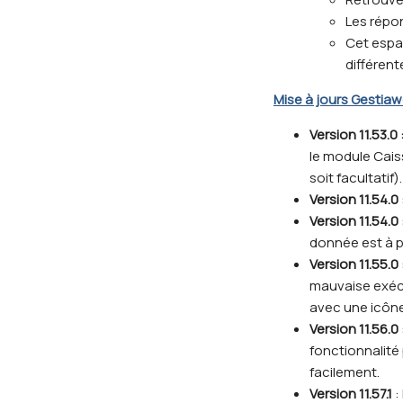
Les répon
Cet espa
différen
Mise à jours Gestiaw
Version 11.53.0 
le module Caiss
soit facultatif).
Version 11.54.0 
Version 11.54.0 
donnée est à p
Version 11.55.0 
mauvaise exécu
avec une icône
Version 11.56.0 
fonctionnalité
facilement.
Version 11.57.1
: