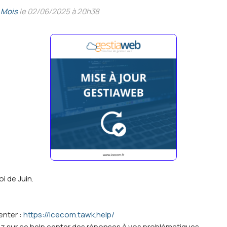
 Mois
le 02/06/2025 à 20h38
oi de Juin.
enter :
https://icecom.tawk.help/
z sur ce help center des réponses à vos problématiques.