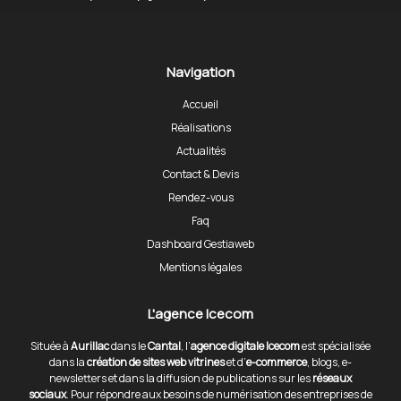
Navigation
Accueil
Réalisations
Actualités
Contact & Devis
Rendez-vous
Faq
Dashboard Gestiaweb
Mentions légales
L'agence Icecom
Située à
Aurillac
dans le
Cantal
, l’
agence digitale Icecom
est spécialisée
dans la
création de sites web vitrines
et d’
e-commerce
, blogs, e-
newsletters et dans la diffusion de publications sur les
réseaux
sociaux
. Pour répondre aux besoins de numérisation des entreprises de