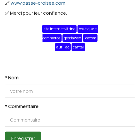
🔗
www.passe-croisee.com
✅ Merci pour leur confiance.
site internet vitrine
boutique e-
commerce
gestiaweb
icecom
aurillac
cantal
* Nom
* Commentaire
Enregistrer