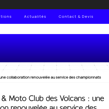
ations
Actualités
Contact & Devis
 des Volcans : une colla
service des championnat
une collaboration renouvelée au service des championnats
 & Moto Club des Volcans : une
ion renouvelée au service des