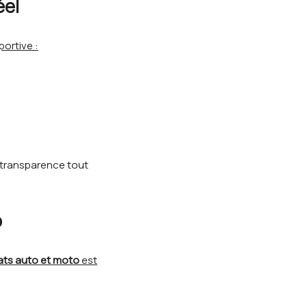
éel
ortive :
t transparence tout
o
ts auto et moto
est