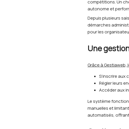
compétitions. Un choi
autonome et perfor
Depuis plusieurs sais
démarches administr
pour les organisateur
Une gestion
Grâce à Gestiaweb, l
S’inscrire aux
Régler leurs e
Accéder aux in
Le système fonction
manuelles et limitant
automatisés, offrant