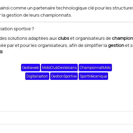
ainsi comme un partenaire technologique clé pour les structure
 la gestion de leurs championnats.
ation sportive ?
des solutions adaptées aux
clubs
et organisateurs de
champion
e par et pour les organisateurs, afin de simplifier la
gestion
et 
🏁
Gestiaweb
MotoClubDesVolcans
ChampionnatMoto
Digitalisation
GestionSportive
SportMécanique