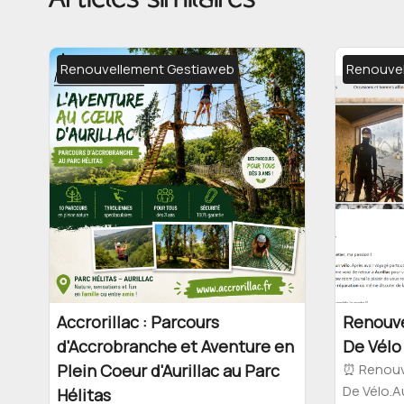
Renouvellement Gestiaweb
Renouve
Accrorillac : Parcours
Renouve
d'Accrobranche et Aventure en
De Vélo
Plein Coeur d'Aurillac au Parc
⏰ Renouv
De Vélo.A
Hélitas