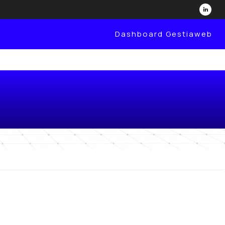
Dashboard Gestiaweb
boration renouvelée au
s