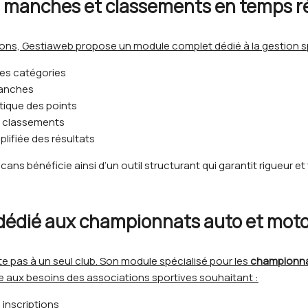
 manches et classements en temps r
ions, Gestiaweb propose un module complet dédié à la gestion sp
es catégories
manches
tique des points
s classements
plifiée des résultats
cans bénéficie ainsi d’un outil structurant qui garantit rigueur e
dédié aux championnats auto et mot
te pas à un seul club. Son module spécialisé pour les
championna
 aux besoins des associations sportives souhaitant :
s inscriptions