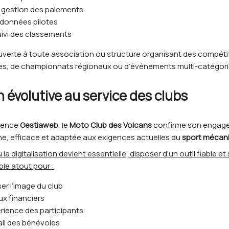
 gestion des paiements
s données pilotes
suivi des classements
uverte à toute association ou structure organisant des compétiti
s, de championnats régionaux ou d’événements multi-catégori
 évolutive au service des clubs
icence
Gestiaweb
, le
Moto Club des Volcans
confirme son engage
e, efficace et adaptée aux exigences actuelles du
sport mécan
a digitalisation devient essentielle, disposer d’un outil fiable et
ble atout pour :
er l’image du club
lux financiers
périence des participants
vail des bénévoles