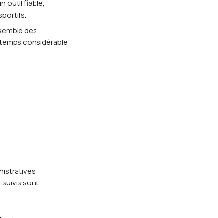
 outil fiable,
portifs.
ensemble des
de temps considérable
istratives
s suivis sont