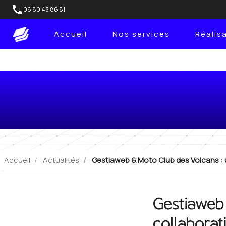
call
06 80 43 86 81
Accueil
Nos services
Réalis
Gestiaweb & Moto Club
Accueil
Actualités
Gestiaweb & Moto Club des Volcans : 
Gestiaweb
collaborat