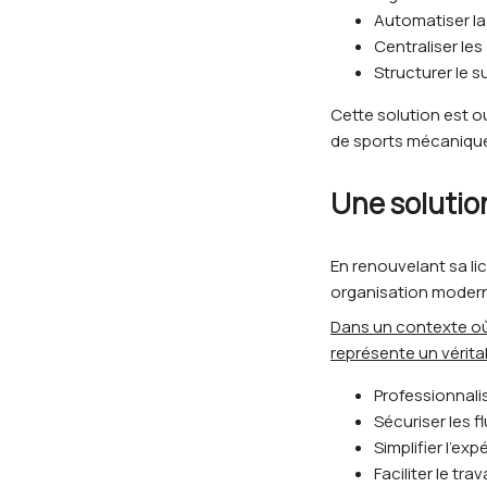
Automatiser la
Centraliser le
Structurer le 
Cette solution est o
de sports mécanique
Une solution
En renouvelant sa l
organisation modern
Dans un contexte où l
représente un vérita
Professionnalis
Sécuriser les f
Simplifier l’ex
Faciliter le tra