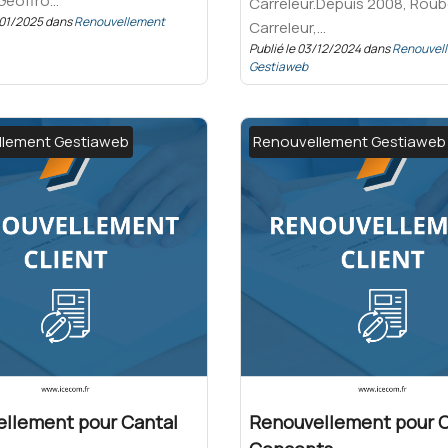
eoffro...
Carreleur.Depuis 2008, Roub
7/01/2025 dans
Renouvellement
Carreleur,...
Publié le 03/12/2024 dans
Renouvel
Gestiaweb
llement Gestiaweb
Renouvellement Gestiaweb
llement pour Cantal
Renouvellement pour 