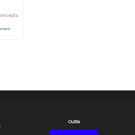
Concepts,
lement
Outils
t