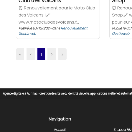
Club des Volcans
Shop
⏰ Renouvellement pour le Moto Club
⏰ Renouv
des Volcans !🔗
Shop.🔗 
www.motoclubdesvolcans.f...
pour leur 
Publié le 03/12/2024 dans
Renouvellement
Publié le 0
Gestiaweb
Gestiaweb
«
‹
1
›
»
Agence digitale à Aurillac : création de site web, identité visuelle, applications métier et autom
Navigation
Accueil
Située à
Aur