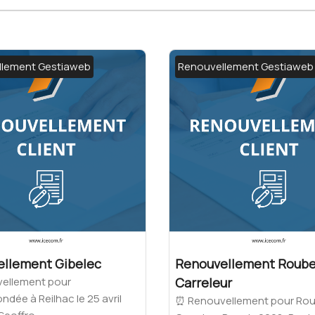
llement Gestiaweb
Renouvellement Gestiaweb
llement Gibelec
Renouvellement Roube
ellement pour
Carreleur
ndée à Reilhac le 25 avril
⏰ Renouvellement pour Rou