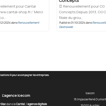
Concepts
ellement pour Cantal
⏰ Renouvellement pour CG
www.cantal-shop.fr✅ Merci
Concepts.Depuis 2013, CG 
co...
filiale du grou...
3/12/2024 dans
Renouvellement
Publié le 01/10/2024 dans
Renouvel
Gestiaweb
atisations IA pour accompagner les entreprises.
Icecom
L'agence Icecom
18 Impasse René Dumon
illac
dans le
Cantal
, l’
agence digitale
15000 Aurillac