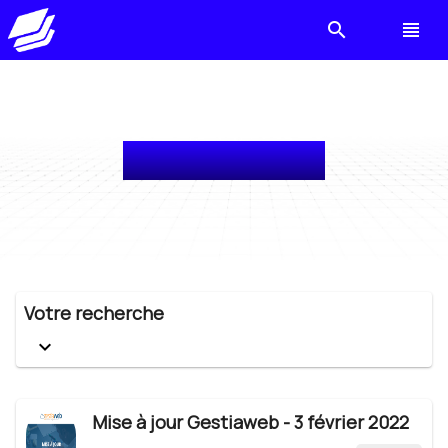
search
view_headline
Liste des articles
Votre recherche
keyboard_arrow_down
Mise à jour Gestiaweb - 3 février 2022