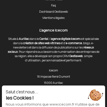
Faq
Dashboard Gestiaweb
Mentions légales
L'agence Icecom
Située à
Aurillac
dans le
Cantal
, l’
agence digitale Icecom
est spécialisée
dans la
création de sites web vitrines
et d’
e-commerce
, blogs, e-
newsletters et dans la diffusion de publications sur les
réseaux
sociaux
. Pour répondre aux besoins de numérisation des entreprises de
sa région, elle a développé son propre CRM
Gestiaweb
, simple
d’utilisation, personnalisable et performant.
Icecom
18 Impasse René Dumont
15000 Aurillac
Téléphone :
06 80 43 86 81
Salut c'est nous...
les Cookies !
Outils
Nous vous informons que www.icecom.fr n'utilise que de